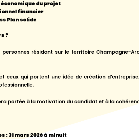
té économique du projet
ionnel financier
ss Plan solide
rs ?
x personnes résidant sur le territoire Champagne-Ar
 et ceux qui portent une idée de création d’entreprise, 
ofessionnelle.
era portée à la motivation du candidat et à la cohéren
s : 31 mars 2026 à minuit