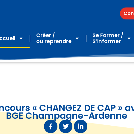
Con
Créer /
Se Former /
ccueil
ou reprendre
S’informer
ncours « CHANGEZ DE CAP » a
BGE Champagne-Ardenne